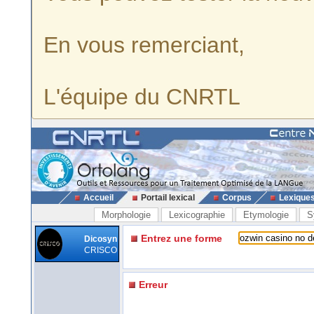
En vous remerciant,
L'équipe du CNRTL
Accueil
Portail lexical
Corpus
Lexique
Morphologie
Lexicographie
Etymologie
S
Entrez une forme
Dicosyn
CRISCO
Erreur