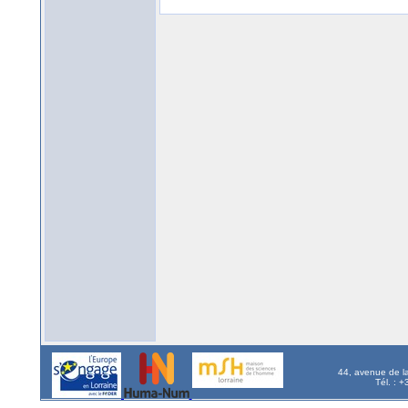
44, avenue de l
Tél. : 