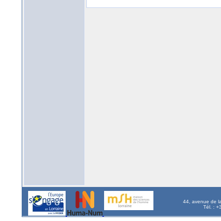
44, avenue de l
Tél. : 