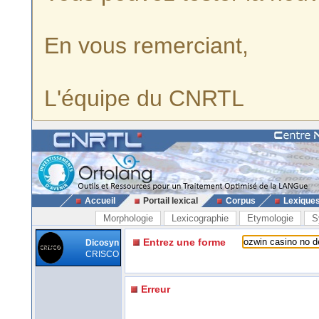
En vous remerciant,
L'équipe du CNRTL
Accueil
Portail lexical
Corpus
Lexique
Morphologie
Lexicographie
Etymologie
S
Entrez une forme
Dicosyn
CRISCO
Erreur