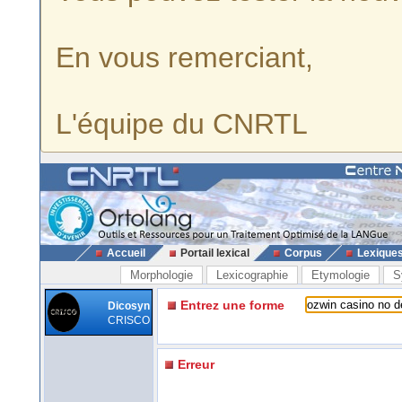
En vous remerciant,
L'équipe du CNRTL
Accueil
Portail lexical
Corpus
Lexique
Morphologie
Lexicographie
Etymologie
S
Entrez une forme
Dicosyn
CRISCO
Erreur