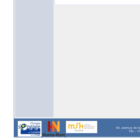
44, avenue de l
Tél. : 