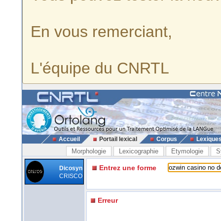
En vous remerciant,
L'équipe du CNRTL
Accueil
Portail lexical
Corpus
Lexique
Morphologie
Lexicographie
Etymologie
S
Entrez une forme
Dicosyn
CRISCO
Erreur