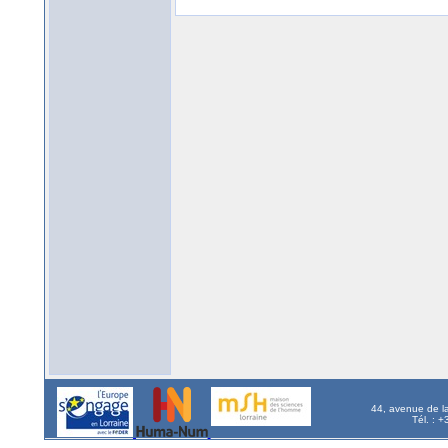
44, avenue de l
Tél. : 