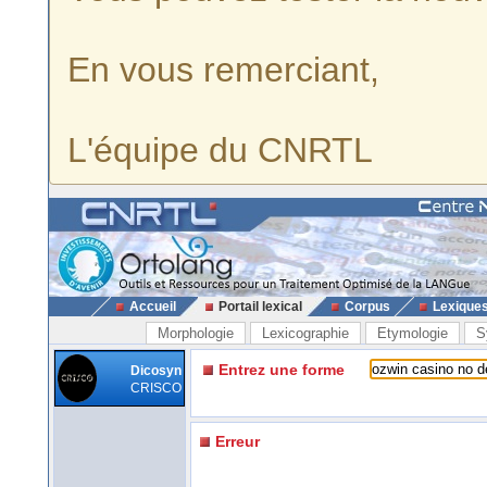
En vous remerciant,
L'équipe du CNRTL
Accueil
Portail lexical
Corpus
Lexique
Morphologie
Lexicographie
Etymologie
S
Entrez une forme
Dicosyn
CRISCO
Erreur