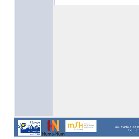
44, avenue de l
Tél. : 