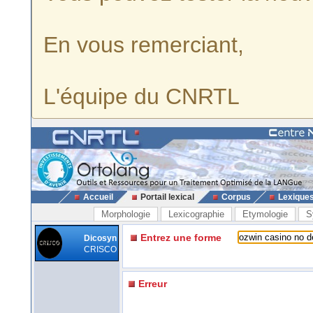
En vous remerciant,
L'équipe du CNRTL
Accueil
Portail lexical
Corpus
Lexique
Morphologie
Lexicographie
Etymologie
S
Entrez une forme
Dicosyn
CRISCO
Erreur