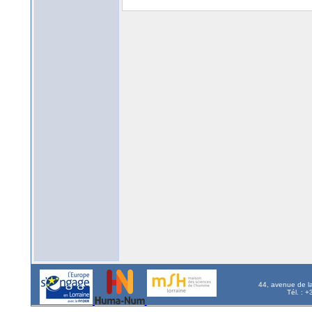
44, avenue de l
Tél. : 