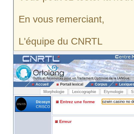
En vous remerciant,
L'équipe du CNRTL
Accueil
Portail lexical
Corpus
Lexique
Morphologie
Lexicographie
Etymologie
S
Entrez une forme
Dicosyn
CRISCO
Erreur