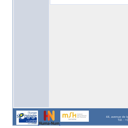
44, avenue de l
Tél. : 