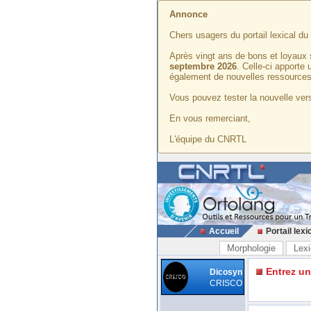
Annonce
Chers usagers du portail lexical d
Après vingt ans de bons et loyaux 
septembre 2026
. Celle-ci apporte
également de nouvelles ressources
Vous pouvez tester la nouvelle vers
En vous remerciant,
L'équipe du CNRTL
Accueil
Portail lexi
Morphologie
Lexi
Entrez u
Dicosyn
CRISCO