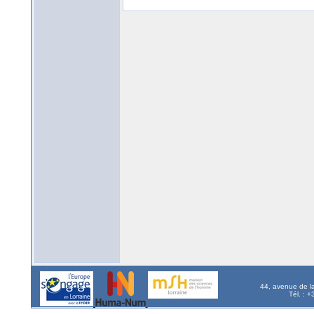
44, avenue de l
Tél. : 