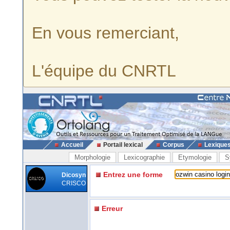
En vous remerciant,
L'équipe du CNRTL
Accueil
Portail lexical
Corpus
Lexique
Morphologie
Lexicographie
Etymologie
S
Entrez une forme
Dicosyn
CRISCO
Erreur