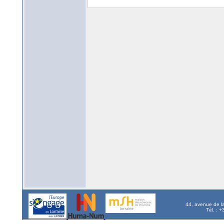
44, avenue de l
Tél. : 