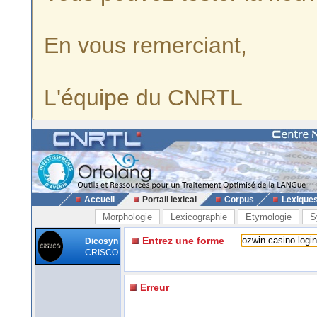
En vous remerciant,
L'équipe du CNRTL
Accueil
Portail lexical
Corpus
Lexique
Morphologie
Lexicographie
Etymologie
S
Entrez une forme
Dicosyn
CRISCO
Erreur