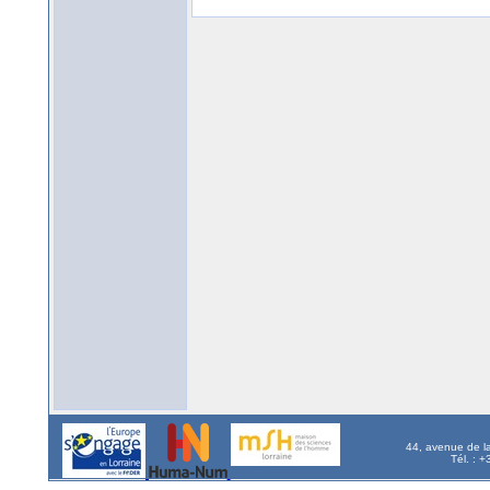
44, avenue de l
Tél. : 