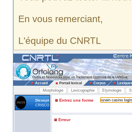
En vous remerciant,
L'équipe du CNRTL
Accueil
Portail lexical
Corpus
Lexique
Morphologie
Lexicographie
Etymologie
S
Entrez une forme
Dicosyn
CRISCO
Erreur