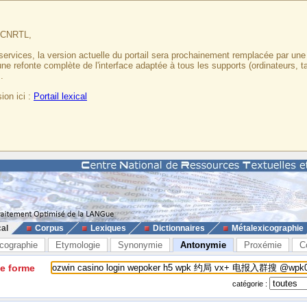
u CNRTL,
services, la version actuelle du portail sera prochainement remplacée par un
 une refonte complète de l'interface adaptée à tous les supports (ordinateurs, t
.
ion ici :
Portail lexical
cal
Corpus
Lexiques
Dictionnaires
Métalexicographie
cographie
Etymologie
Synonymie
Antonymie
Proxémie
C
ne forme
catégorie :