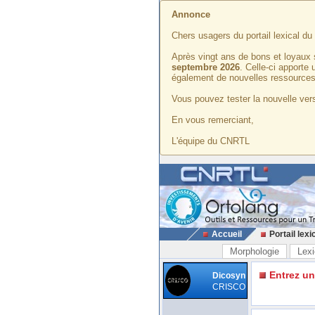
Annonce
Chers usagers du portail lexical d
Après vingt ans de bons et loyaux 
septembre 2026
. Celle-ci apporte
également de nouvelles ressources
Vous pouvez tester la nouvelle vers
En vous remerciant,
L'équipe du CNRTL
Accueil
Portail lexi
Morphologie
Lexi
Entrez u
Dicosyn
CRISCO