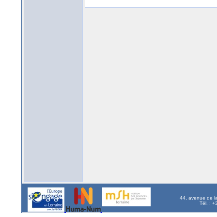
44, avenue de l
Tél. : 