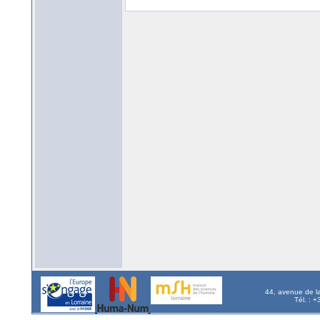
44, avenue de l
Tél. : 