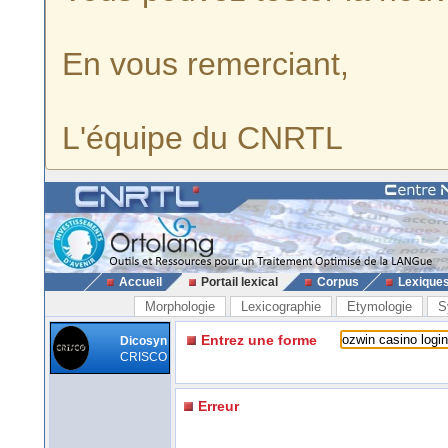
En vous remerciant,
L'équipe du CNRTL
Accueil
Portail lexical
Corpus
Lexique
Morphologie
Lexicographie
Etymologie
S
Entrez une forme
Dicosyn
CRISCO
Erreur