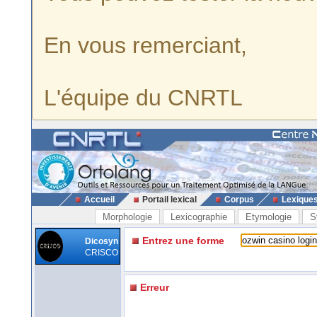
En vous remerciant,
L'équipe du CNRTL
Accueil
Portail lexical
Corpus
Lexique
Morphologie
Lexicographie
Etymologie
S
Entrez une forme
Dicosyn
CRISCO
Erreur