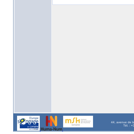
44, avenue de l
Tél. : 