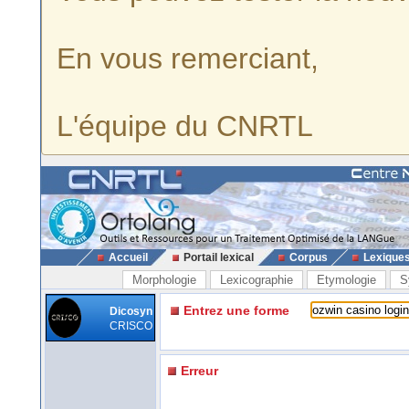
En vous remerciant,
L'équipe du CNRTL
Accueil
Portail lexical
Corpus
Lexique
Morphologie
Lexicographie
Etymologie
S
Entrez une forme
Dicosyn
CRISCO
Erreur