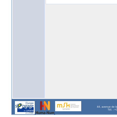
44, avenue de l
Tél. : 