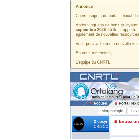
Annonce
Chers usagers du portail lexical d
Après vingt ans de bons et loyaux 
septembre 2026
. Celle-ci apporte
également de nouvelles ressources
Vous pouvez tester la nouvelle vers
En vous remerciant,
L'équipe du CNRTL
Accueil
Portail lexi
Morphologie
Lexi
Entrez u
Dicosyn
CRISCO