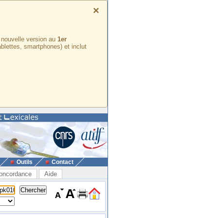
×
e nouvelle version au
1er
ablettes, smartphones) et inclut
Outils
Contact
oncordance
Aide