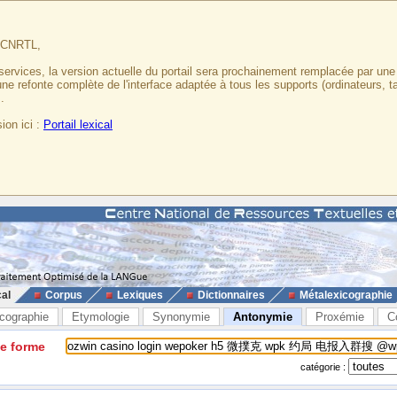
u CNRTL,
services, la version actuelle du portail sera prochainement remplacée par un
 une refonte complète de l'interface adaptée à tous les supports (ordinateurs, t
.
ion ici :
Portail lexical
cal
Corpus
Lexiques
Dictionnaires
Métalexicographie
cographie
Etymologie
Synonymie
Antonymie
Proxémie
C
ne forme
catégorie :