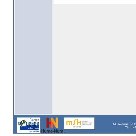
44, avenue de l
Tél. : 