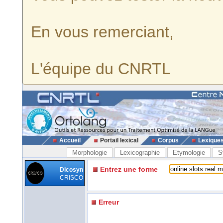
En vous remerciant,
L'équipe du CNRTL
Accueil
Portail lexical
Corpus
Lexique
Morphologie
Lexicographie
Etymologie
S
Entrez une forme
Dicosyn
CRISCO
Erreur