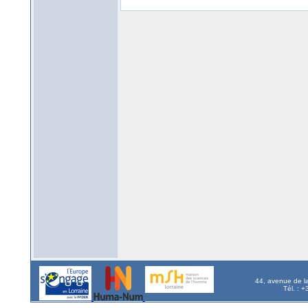
44, avenue de l
Tél. : 