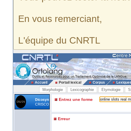
En vous remerciant,
L'équipe du CNRTL
Accueil
Portail lexical
Corpus
Lexique
Morphologie
Lexicographie
Etymologie
S
Entrez une forme
Dicosyn
CRISCO
Erreur