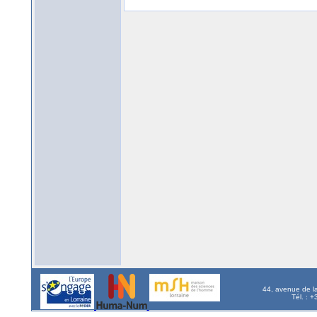
44, avenue de l
Tél. : 