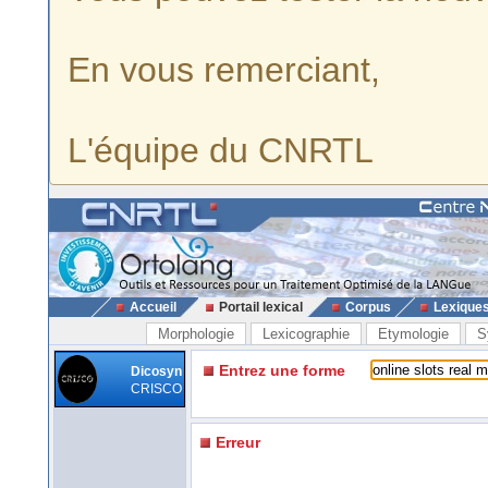
En vous remerciant,
L'équipe du CNRTL
Accueil
Portail lexical
Corpus
Lexique
Morphologie
Lexicographie
Etymologie
S
Entrez une forme
Dicosyn
CRISCO
Erreur