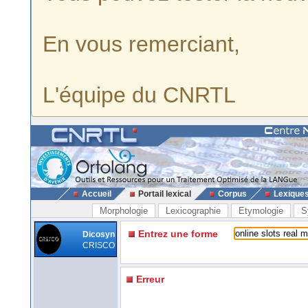
En vous remerciant,
L'équipe du CNRTL
Accueil
Portail lexical
Corpus
Lexique
Morphologie
Lexicographie
Etymologie
S
Entrez une forme
Dicosyn
CRISCO
Erreur