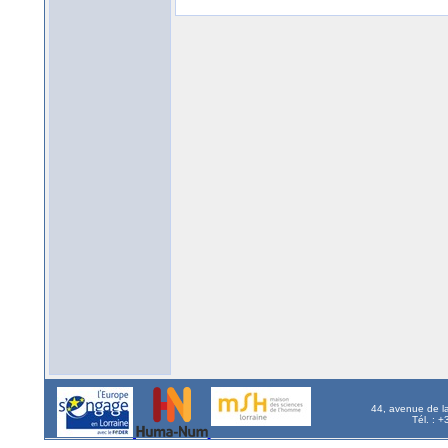
44, avenue de l
Tél. : 