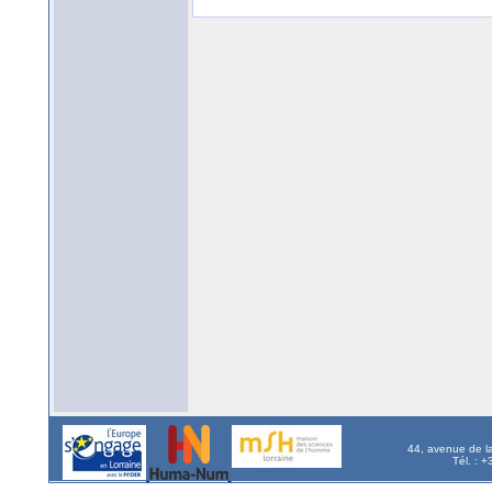
44, avenue de l
Tél. : 