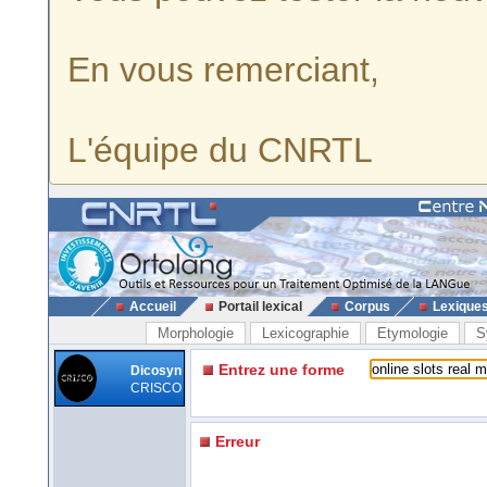
En vous remerciant,
L'équipe du CNRTL
Accueil
Portail lexical
Corpus
Lexique
Morphologie
Lexicographie
Etymologie
S
Entrez une forme
Dicosyn
CRISCO
Erreur