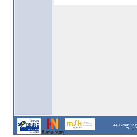
44, avenue de l
Tél. : 