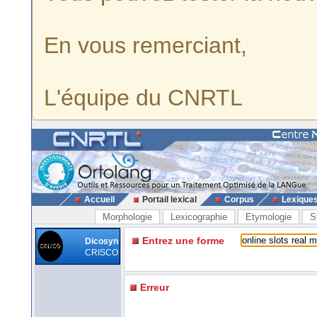
En vous remerciant,
L'équipe du CNRTL
Accueil
Portail lexical
Corpus
Lexique
Morphologie
Lexicographie
Etymologie
S
Entrez une forme
Dicosyn
CRISCO
Erreur