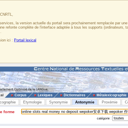
u CNRTL,
services, la version actuelle du portail sera prochainement remplacée par un
 une refonte complète de l'interface adaptée à tous les supports (ordinateurs, t
.
ion ici :
Portail lexical
cal
Corpus
Lexiques
Dictionnaires
Métalexicographie
cographie
Etymologie
Synonymie
Antonymie
Proxémie
C
ne forme
catégorie :