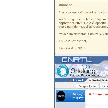
Annonce
Chers usagers du portail lexical d
Après vingt ans de bons et loyaux 
septembre 2026
. Celle-ci apporte
également de nouvelles ressources
Vous pouvez tester la nouvelle vers
En vous remerciant,
L'équipe du CNRTL
Accueil
Portail lexi
Morphologie
Lexi
Entrez u
Dicosyn
CRISCO