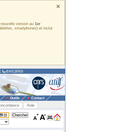
×
e nouvelle version au
1er
ablettes, smartphones) et inclut
Outils
Contact
oncordance
Aide