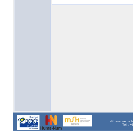
44, avenue de l
Tél. : 