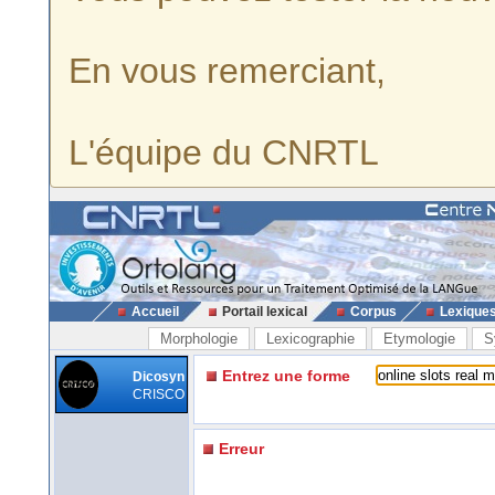
En vous remerciant,
L'équipe du CNRTL
Accueil
Portail lexical
Corpus
Lexique
Morphologie
Lexicographie
Etymologie
S
Entrez une forme
Dicosyn
CRISCO
Erreur