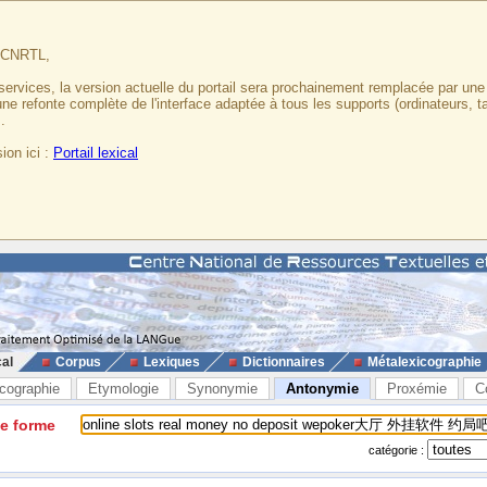
u CNRTL,
services, la version actuelle du portail sera prochainement remplacée par un
 une refonte complète de l'interface adaptée à tous les supports (ordinateurs, t
.
ion ici :
Portail lexical
cal
Corpus
Lexiques
Dictionnaires
Métalexicographie
cographie
Etymologie
Synonymie
Antonymie
Proxémie
C
ne forme
catégorie :