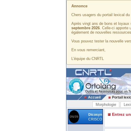
Annonce
Chers usagers du portail lexical d
Après vingt ans de bons et loyaux 
septembre 2026
. Celle-ci apporte
également de nouvelles ressources
Vous pouvez tester la nouvelle vers
En vous remerciant,
L'équipe du CNRTL
Accueil
Portail lexi
Morphologie
Lexi
Entrez u
Dicosyn
CRISCO