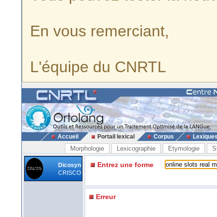
En vous remerciant,
L'équipe du CNRTL
Accueil
Portail lexical
Corpus
Lexique
Morphologie
Lexicographie
Etymologie
S
Entrez une forme
Dicosyn
CRISCO
Erreur