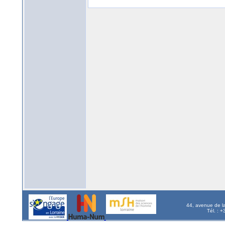
44, avenue de l
Tél. : 