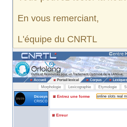
En vous remerciant,
L'équipe du CNRTL
Accueil
Portail lexical
Corpus
Lexique
Morphologie
Lexicographie
Etymologie
S
Entrez une forme
Dicosyn
CRISCO
Erreur