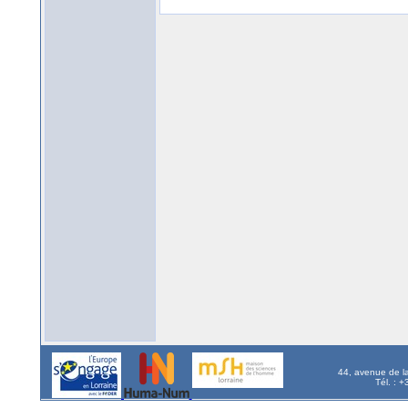
44, avenue de l
Tél. : 