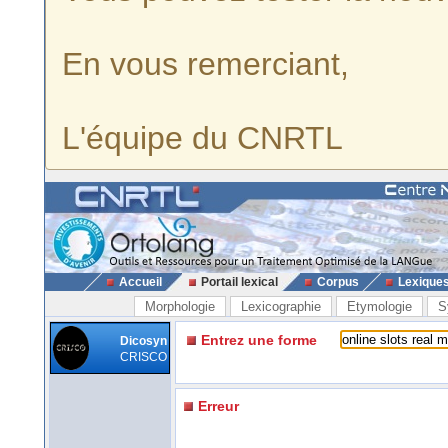
En vous remerciant,
L'équipe du CNRTL
Accueil
Portail lexical
Corpus
Lexique
Morphologie
Lexicographie
Etymologie
S
Entrez une forme
Dicosyn
CRISCO
Erreur