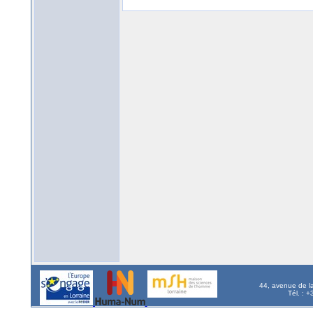
44, avenue de l
Tél. : 