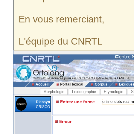
En vous remerciant,
L'équipe du CNRTL
Accueil
Portail lexical
Corpus
Lexique
Morphologie
Lexicographie
Etymologie
S
Entrez une forme
Dicosyn
CRISCO
Erreur