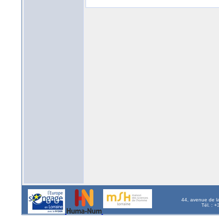
44, avenue de l
Tél. : 