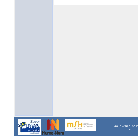
44, avenue de l
Tél. : 