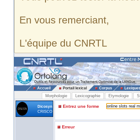
En vous remerciant,
L'équipe du CNRTL
Accueil
Portail lexical
Corpus
Lexique
Morphologie
Lexicographie
Etymologie
S
Entrez une forme
Dicosyn
CRISCO
Erreur