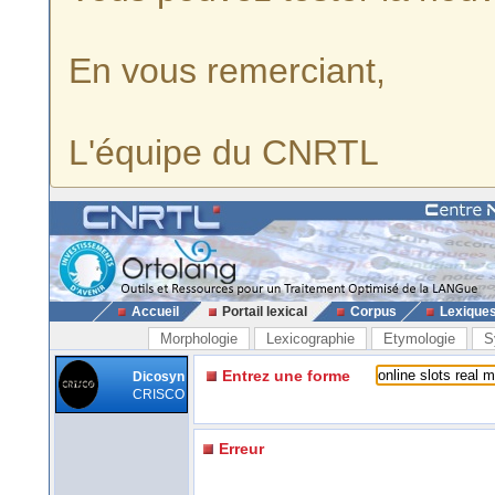
En vous remerciant,
L'équipe du CNRTL
Accueil
Portail lexical
Corpus
Lexique
Morphologie
Lexicographie
Etymologie
S
Entrez une forme
Dicosyn
CRISCO
Erreur