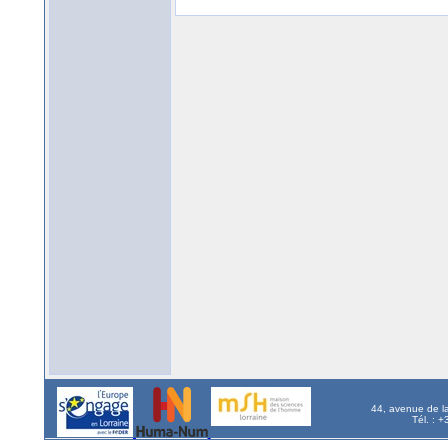
44, avenue de l
Tél. : 