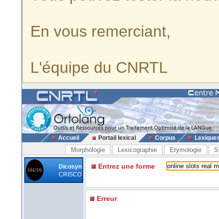
En vous remerciant,
L'équipe du CNRTL
Accueil
Portail lexical
Corpus
Lexique
Morphologie
Lexicographie
Etymologie
S
Entrez une forme
Dicosyn
CRISCO
Erreur