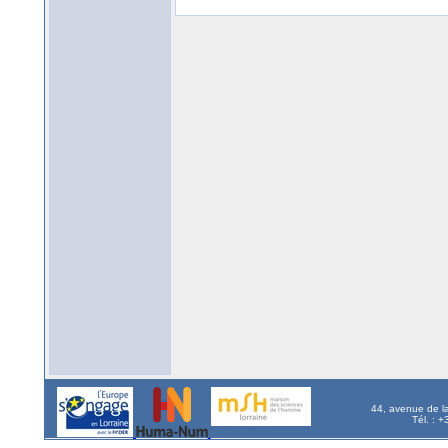
44, avenue de l
Tél. : 