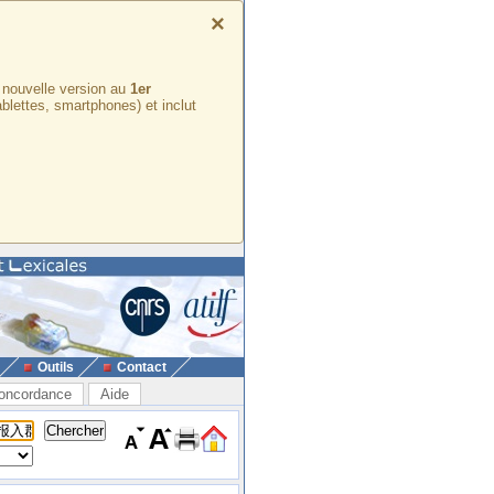
×
e nouvelle version au
1er
ablettes, smartphones) et inclut
Outils
Contact
oncordance
Aide