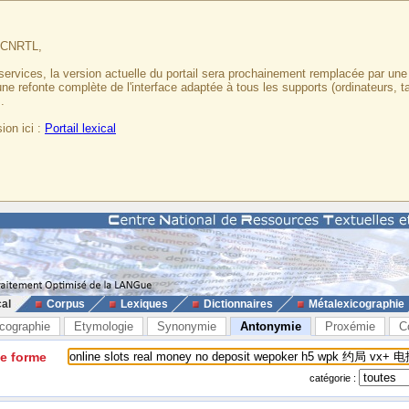
u CNRTL,
services, la version actuelle du portail sera prochainement remplacée par un
 une refonte complète de l'interface adaptée à tous les supports (ordinateurs, t
.
ion ici :
Portail lexical
cal
Corpus
Lexiques
Dictionnaires
Métalexicographie
cographie
Etymologie
Synonymie
Antonymie
Proxémie
C
ne forme
catégorie :