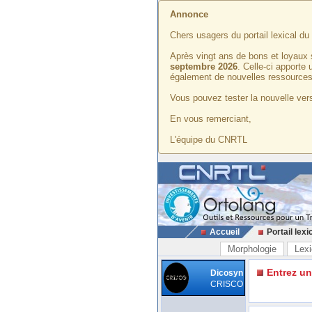
Annonce
Chers usagers du portail lexical d
Après vingt ans de bons et loyaux 
septembre 2026
. Celle-ci apporte
également de nouvelles ressources
Vous pouvez tester la nouvelle vers
En vous remerciant,
L'équipe du CNRTL
Accueil
Portail lexi
Morphologie
Lexi
Entrez u
Dicosyn
CRISCO