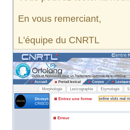
En vous remerciant,
L'équipe du CNRTL
Accueil
Portail lexical
Corpus
Lexique
Morphologie
Lexicographie
Etymologie
S
Entrez une forme
Dicosyn
CRISCO
Erreur