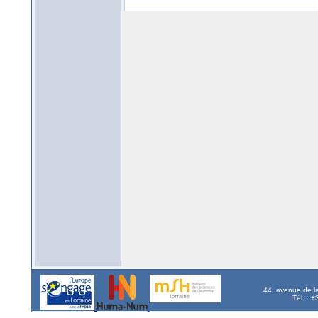
44, avenue de l
Tél. : 