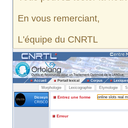
En vous remerciant,
L'équipe du CNRTL
Accueil
Portail lexical
Corpus
Lexique
Morphologie
Lexicographie
Etymologie
S
Entrez une forme
Dicosyn
CRISCO
Erreur