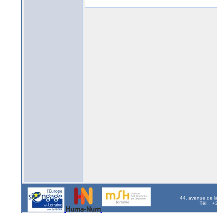
44, avenue de l
Tél. : 