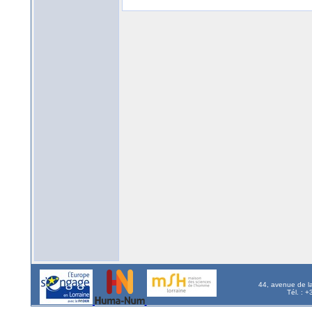
44, avenue de l
Tél. : 