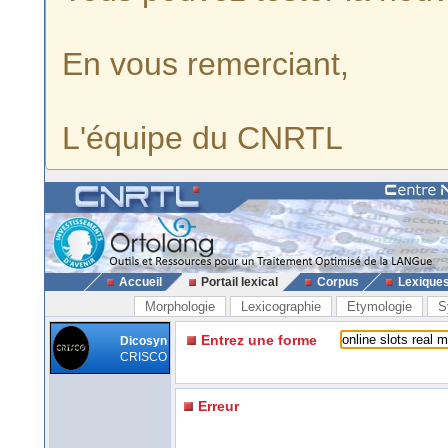
En vous remerciant,
L'équipe du CNRTL
Accueil
Portail lexical
Corpus
Lexique
Morphologie
Lexicographie
Etymologie
S
Entrez une forme
Dicosyn
CRISCO
Erreur