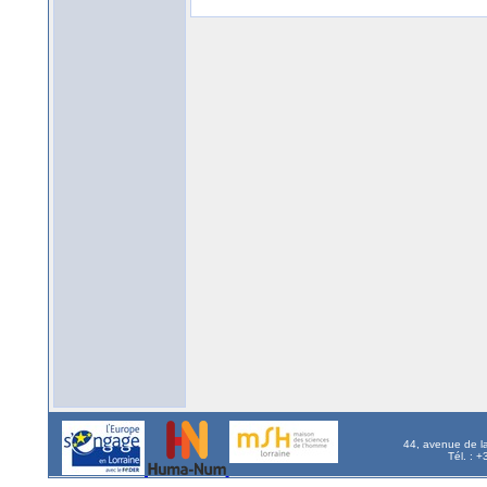
44, avenue de l
Tél. : 