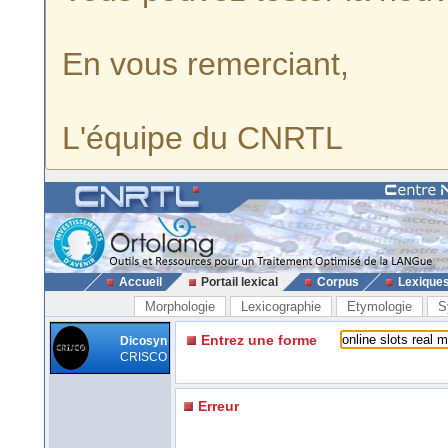
En vous remerciant,
L'équipe du CNRTL
Accueil
Portail lexical
Corpus
Lexique
Morphologie
Lexicographie
Etymologie
S
Entrez une forme
Dicosyn
CRISCO
Erreur