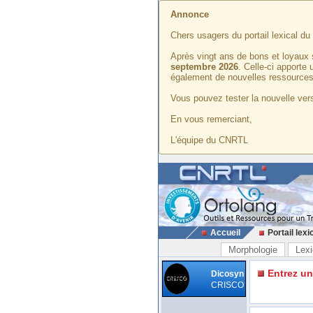
Annonce
Chers usagers du portail lexical d
Après vingt ans de bons et loyaux 
septembre 2026
. Celle-ci apporte
également de nouvelles ressources
Vous pouvez tester la nouvelle vers
En vous remerciant,
L'équipe du CNRTL
Accueil
Portail lexi
Morphologie
Lexi
Entrez u
Dicosyn
CRISCO