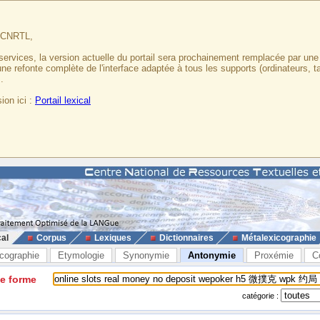
u CNRTL,
services, la version actuelle du portail sera prochainement remplacée par un
 une refonte complète de l'interface adaptée à tous les supports (ordinateurs, t
.
ion ici :
Portail lexical
cal
Corpus
Lexiques
Dictionnaires
Métalexicographie
cographie
Etymologie
Synonymie
Antonymie
Proxémie
C
ne forme
catégorie :