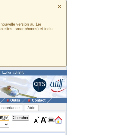
×
e nouvelle version au
1er
ablettes, smartphones) et inclut
Outils
Contact
oncordance
Aide