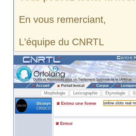
En vous remerciant,
L'équipe du CNRTL
Accueil
Portail lexical
Corpus
Lexique
Morphologie
Lexicographie
Etymologie
S
Entrez une forme
Dicosyn
CRISCO
Erreur