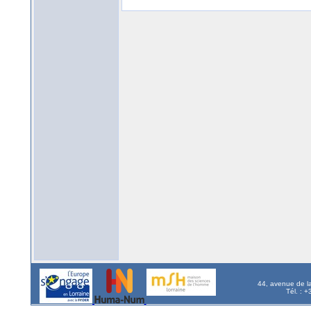
44, avenue de l
Tél. : 