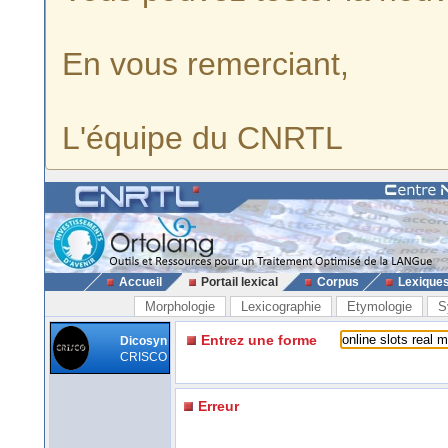
En vous remerciant,
L'équipe du CNRTL
Accueil
Portail lexical
Corpus
Lexique
Morphologie
Lexicographie
Etymologie
S
Entrez une forme
Dicosyn
CRISCO
Erreur