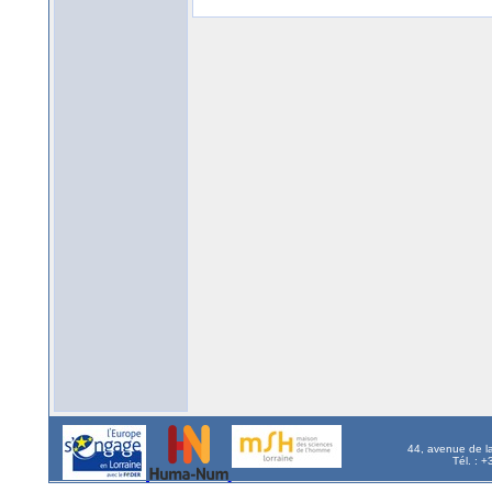
44, avenue de l
Tél. : 