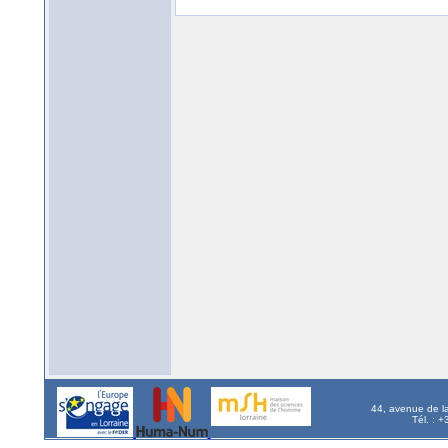
44, avenue de l
Tél. : 