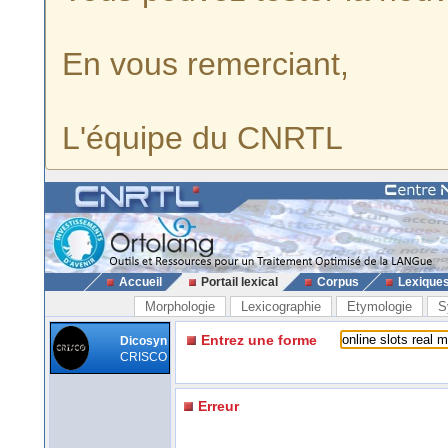
En vous remerciant,
L'équipe du CNRTL
Accueil
Portail lexical
Corpus
Lexique
Morphologie
Lexicographie
Etymologie
S
Entrez une forme
Dicosyn
CRISCO
Erreur