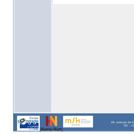
44, avenue de l
Tél. : 