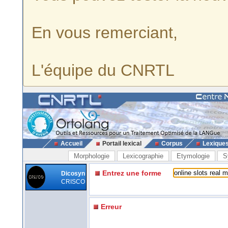
En vous remerciant,
L'équipe du CNRTL
Accueil
Portail lexical
Corpus
Lexique
Morphologie
Lexicographie
Etymologie
S
Entrez une forme
Dicosyn
CRISCO
Erreur