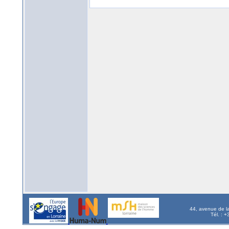
44, avenue de l
Tél. : 