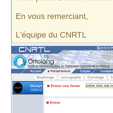
En vous remerciant,
L'équipe du CNRTL
Accueil
Portail lexical
Corpus
Lexique
Morphologie
Lexicographie
Etymologie
S
Entrez une forme
Dicosyn
CRISCO
Erreur