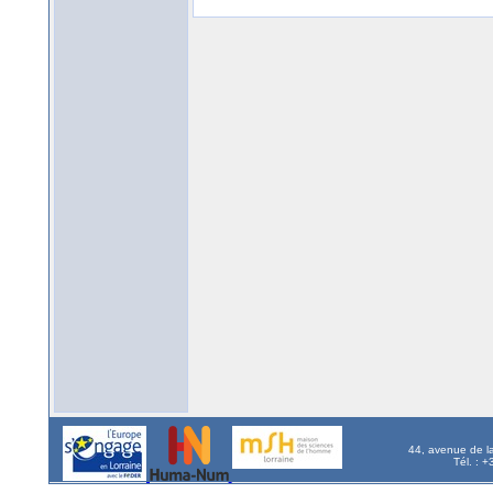
44, avenue de l
Tél. : 