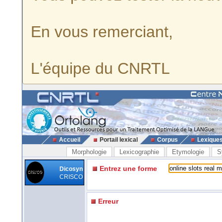
En vous remerciant,
L'équipe du CNRTL
Accueil
Portail lexical
Corpus
Lexique
Morphologie
Lexicographie
Etymologie
S
Entrez une forme
Dicosyn
CRISCO
Erreur