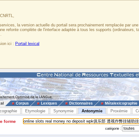
u CNRTL,
services, la version actuelle du portail sera prochainement remplacée par un
 une refonte complète de l'interface adaptée à tous les supports (ordinateurs, t
.
ion ici :
Portail lexical
cal
Corpus
Lexiques
Dictionnaires
Métalexicographie
cographie
Etymologie
Synonymie
Antonymie
Proxémie
C
ne forme
catégorie :