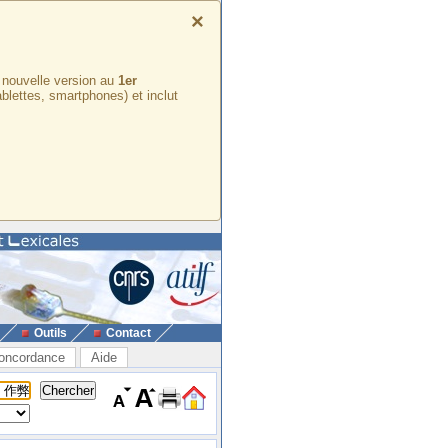
×
e nouvelle version au
1er
ablettes, smartphones) et inclut
Outils
Contact
oncordance
Aide