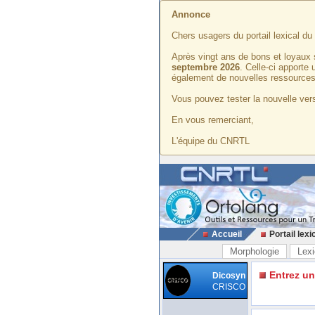
Annonce
Chers usagers du portail lexical d
Après vingt ans de bons et loyaux 
septembre 2026
. Celle-ci apporte
également de nouvelles ressources
Vous pouvez tester la nouvelle vers
En vous remerciant,
L'équipe du CNRTL
Accueil
Portail lexi
Morphologie
Lexi
Entrez u
Dicosyn
CRISCO