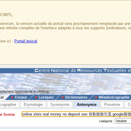
u CNRTL,
services, la version actuelle du portail sera prochainement remplacée par un
 une refonte complète de l'interface adaptée à tous les supports (ordinateurs, t
.
ion ici :
Portail lexical
cal
Corpus
Lexiques
Dictionnaires
Métalexicographie
cographie
Etymologie
Synonymie
Antonymie
Proxémie
C
ne forme
catégorie :