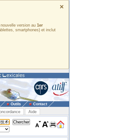
×
e nouvelle version au
1er
ablettes, smartphones) et inclut
Outils
Contact
oncordance
Aide