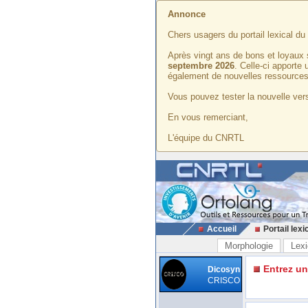
Annonce
Chers usagers du portail lexical d
Après vingt ans de bons et loyaux 
septembre 2026
. Celle-ci apporte
également de nouvelles ressources
Vous pouvez tester la nouvelle vers
En vous remerciant,
L'équipe du CNRTL
Accueil
Portail lexi
Morphologie
Lexi
Entrez u
Dicosyn
CRISCO