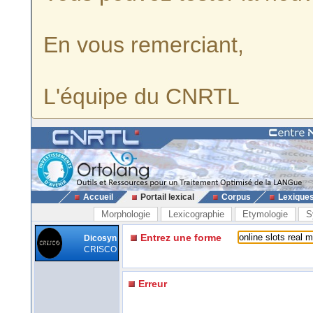
En vous remerciant,
L'équipe du CNRTL
Accueil
Portail lexical
Corpus
Lexique
Morphologie
Lexicographie
Etymologie
S
Entrez une forme
Dicosyn
CRISCO
Erreur