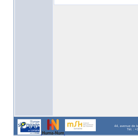
44, avenue de l
Tél. : 