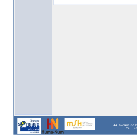
44, avenue de l
Tél. : 