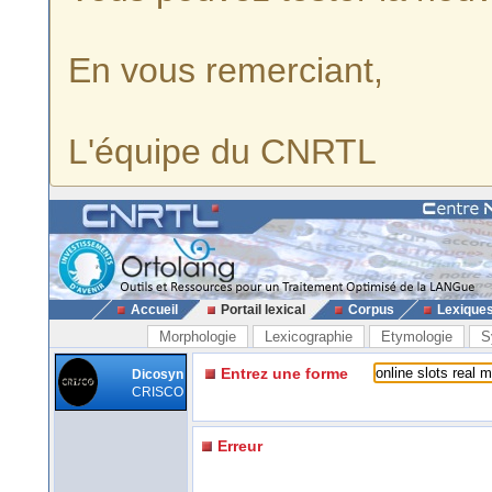
En vous remerciant,
L'équipe du CNRTL
Accueil
Portail lexical
Corpus
Lexique
Morphologie
Lexicographie
Etymologie
S
Entrez une forme
Dicosyn
CRISCO
Erreur