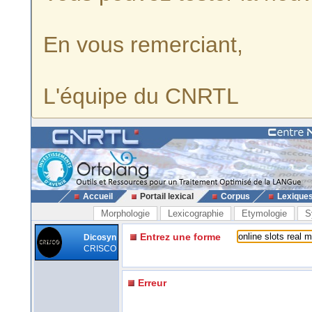
En vous remerciant,
L'équipe du CNRTL
Accueil
Portail lexical
Corpus
Lexique
Morphologie
Lexicographie
Etymologie
S
Entrez une forme
Dicosyn
CRISCO
Erreur