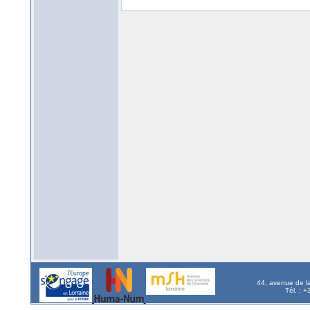
44, avenue de l
Tél. : 